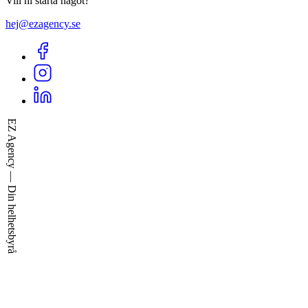
Vill ni starta något?
hej@ezagency.se
EZ Agency — Din helhetsbyrå