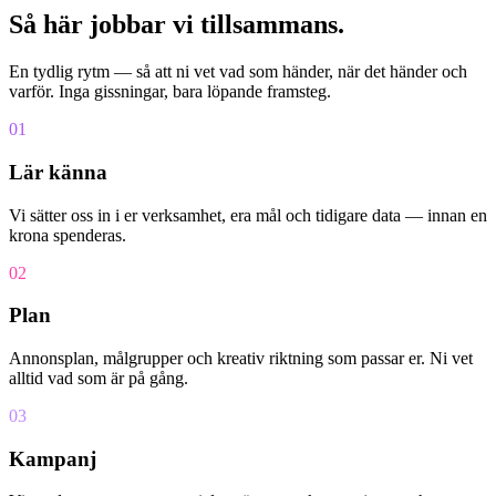
Så här jobbar vi tillsammans
.
En tydlig rytm — så att ni vet vad som händer, när det händer och
varför. Inga gissningar, bara löpande framsteg.
0
1
Lär känna
Vi sätter oss in i er verksamhet, era mål och tidigare data — innan en
krona spenderas.
0
2
Plan
Annonsplan, målgrupper och kreativ riktning som passar er. Ni vet
alltid vad som är på gång.
0
3
Kampanj