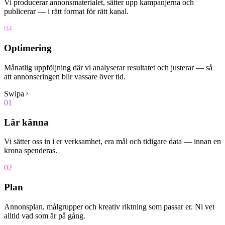
Vi producerar annonsmaterialet, sätter upp kampanjerna och
publicerar — i rätt format för rätt kanal.
0
4
Optimering
Månatlig uppföljning där vi analyserar resultatet och justerar — så
att annonseringen blir vassare över tid.
Swipa
0
1
Lär känna
Vi sätter oss in i er verksamhet, era mål och tidigare data — innan en
krona spenderas.
0
2
Plan
Annonsplan, målgrupper och kreativ riktning som passar er. Ni vet
alltid vad som är på gång.