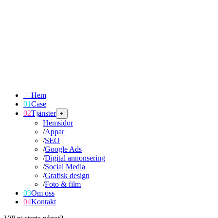
00
Hem
01
Case
02
Tjänster
+
Hemsidor
/
Appar
/
SEO
/
Google Ads
/
Digital annonsering
/
Social Media
/
Grafisk design
/
Foto & film
03
Om oss
04
Kontakt