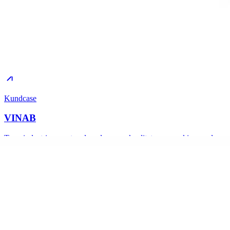
Kundcase
VINAB
Kundcase
VINAB
Tung industri presenterad med samma kvalitet som maskinerna de
bygger.
Läs caset