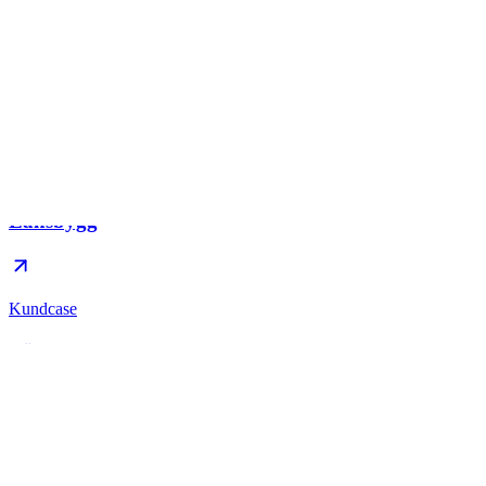
Kundcase
Länsbygg
Kundcase
Länsbygg
Ny hemsida och lokal SEO som gjorde Länsbygg synliga i hela
regionen.
Läs caset