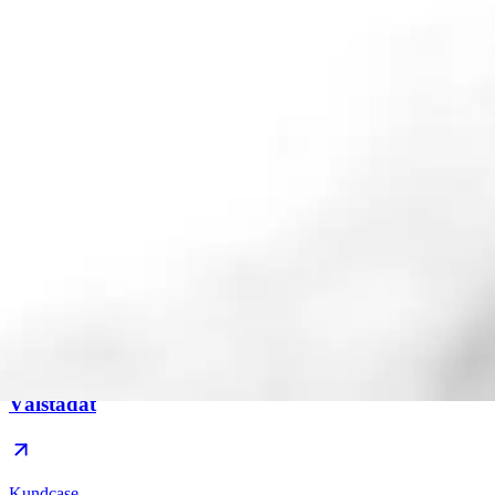
Kundcase
Välstädat
Kundcase