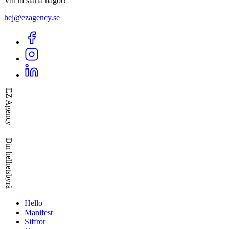
Vill ni starta något?
hej@ezagency.se
EZ Agency — Din helhetsbyrå
Hello
Manifest
Siffror