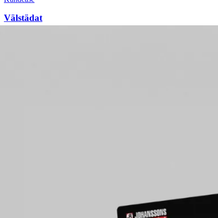
Välstädat
Identitet och digital närvaro som matchar hantverket bakom
företaget.
Läs caset