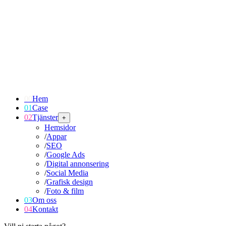
00
Hem
01
Case
02
Tjänster
+
Hemsidor
/
Appar
/
SEO
/
Google Ads
/
Digital annonsering
/
Social Media
/
Grafisk design
/
Foto & film
03
Om oss
04
Kontakt